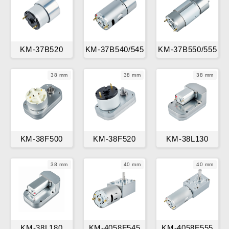
KM-37B520
KM-37B540/545
KM-37B550/555
38 mm
38 mm
38 mm
KM-38F500
KM-38F520
KM-38L130
38 mm
40 mm
40 mm
KM-38L180
KM-4058F545
KM-4058F555