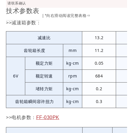
请联系确认
技术参数表
| *向右滑动阅读完整表格⇒
>>减速箱参数：
减速比
13.2
35
齿轮箱长度
mm
11.2
12
额定力矩
kg⋅cm
0.05
0.
6V
额定转速
rpm
684
2
堵转力矩
kg⋅cm
0.2
0
齿轮箱瞬间容许扭力
kg⋅cm
0.3
0
>>电机参数：
FF-030PK