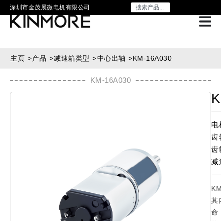
深圳市金茂展微电机有限公司
主页
>
产品
>
减速箱类型
>
中心出轴
>
KM-16A030
KM-16A030
K
电
齿
齿
减
K
其
命