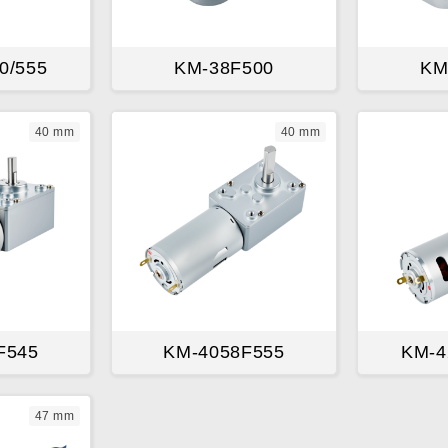
0/555
KM-38F500
KM
40 mm
40 mm
F545
KM-4058F555
KM-4
47 mm