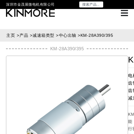
深圳市金茂展微电机有限公司
主页
>
产品
>
减速箱类型
>
中心出轴
>
KM-28A390/395
KM-28A390/395
K
电
齿
齿
减
K
能
行