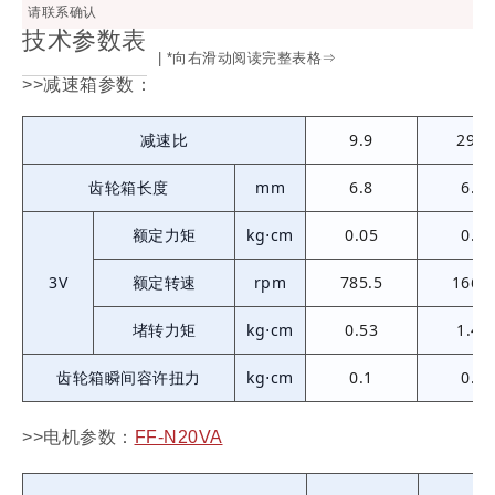
请联系确认
技术参数表
| *向右滑动阅读完整表格⇒
>>减速箱参数：
减速比
9.9
29.9
齿轮箱长度
mm
6.8
6.8
额定力矩
kg⋅cm
0.05
0.2
3V
额定转速
rpm
785.5
166.6
堵转力矩
kg⋅cm
0.53
1.45
齿轮箱瞬间容许扭力
kg⋅cm
0.1
0.3
>>电机参数：
FF-N20VA