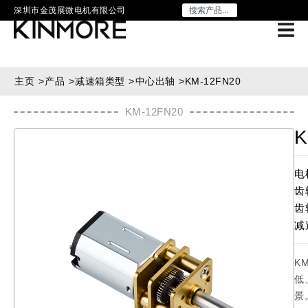
深圳市金茂展微电机有限公司
主页
>
产品
>
减速箱类型
>
中心出轴
>
KM-12FN20
KM-12FN20
K
电
齿
齿
减
K
低
景