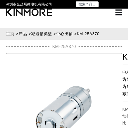
深圳市金茂展微电机有限公司
主页
>
产品
>
减速箱类型
>
中心出轴
>
KM-25A370
KM-25A370
K
电
齿
齿
减
K
动
比