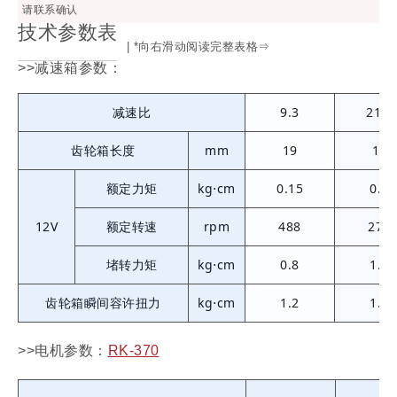
请联系确认
技术参数表
| *向右滑动阅读完整表格⇒
>>减速箱参数：
减速比
9.3
21.1
齿轮箱长度
mm
19
19
额定力矩
kg⋅cm
0.15
0.3
12V
额定转速
rpm
488
278
堵转力矩
kg⋅cm
0.8
1.7
齿轮箱瞬间容许扭力
kg⋅cm
1.2
1.8
>>电机参数：
RK-370