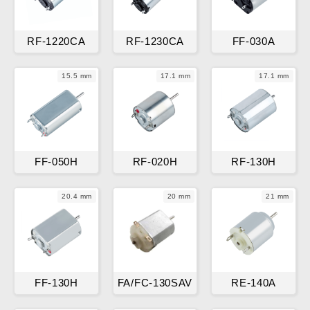
RF-1220CA
RF-1230CA
FF-030A
15.5 mm
17.1 mm
17.1 mm
FF-050H
RF-020H
RF-130H
20.4 mm
20 mm
21 mm
FF-130H
FA/FC-130SAV
RE-140A