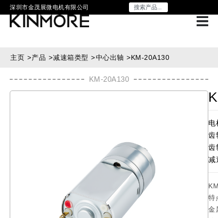
深圳市金茂展微电机有限公司
主页
>
产品
>
减速箱类型
>
中心出轴
>
KM-20A130
KM-20A130
K
电
齿
齿
减
K
特
金