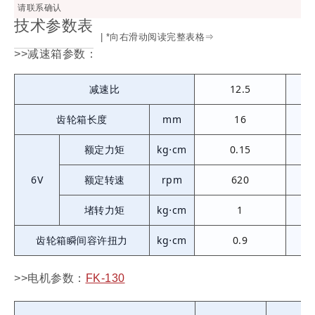
请联系确认
技术参数表
| *向右滑动阅读完整表格⇒
>>减速箱参数：
减速比
12.5
齿轮箱长度
mm
16
额定力矩
kg⋅cm
0.15
6V
额定转速
rpm
620
堵转力矩
kg⋅cm
1
齿轮箱瞬间容许扭力
kg⋅cm
0.9
>>电机参数：
FK-130