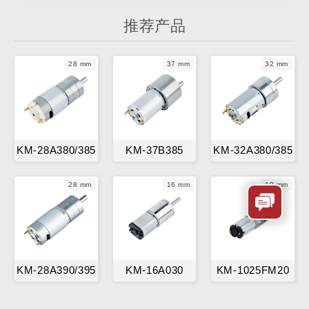
推荐产品
28 mm
37 mm
32 mm
KM-28A380/385
KM-37B385
KM-32A380/385
28 mm
16 mm
10 mm
KM-28A390/395
KM-16A030
KM-1025FM20