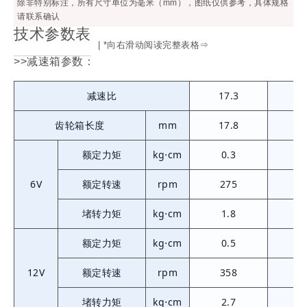
除非特别标注，所有尺寸单位为毫米（mm），图纸仅供参考，具体规格
请联系确认
技术参数表
| *向右滑动阅读完整表格⇒
>>减速箱参数：
减速比
17.3
31
齿轮箱长度
mm
17.8
20
额定力矩
kg⋅cm
0.3
0
6V
额定转速
rpm
275
1
堵转力矩
kg⋅cm
1.8
额定力矩
kg⋅cm
0.5
0
12V
额定转速
rpm
358
2
堵转力矩
kg⋅cm
2.7
4