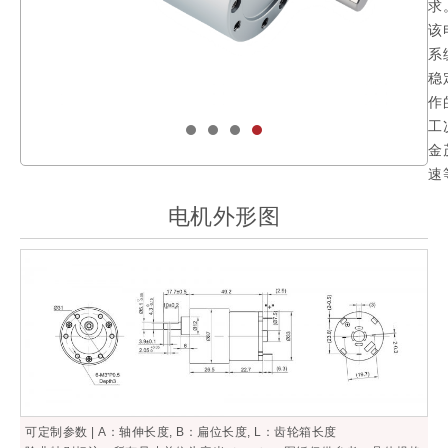
求
该
系
稳
作
工
金
速
电机外形图
可定制参数 | A：轴伸长度, B：扁位长度, L：齿轮箱长度