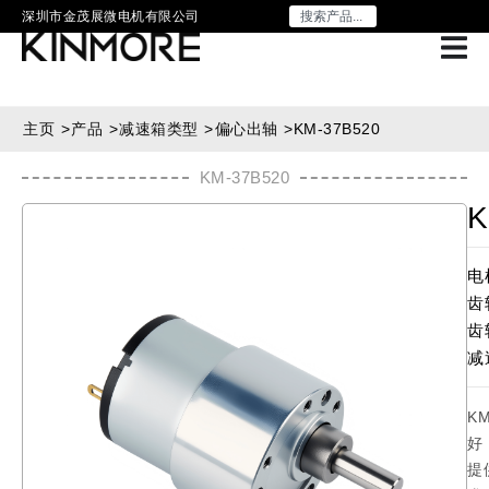
深圳市金茂展微电机有限公司
主页
>
产品
>
减速箱类型
>
偏心出轴
>
KM-37B520
KM-37B520
K
电
齿
齿
减
K
好
提