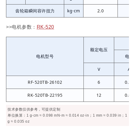
齿轮箱瞬间容许扭力
kg⋅cm
2.0
4
>>电机参数：
RK-520
额定电压
电机型号
电流
V
A
RF-520TB-26102
6
0.13
RK-520TB-22195
12
0.09
技术参数仅供参考，可提供定制
单位换算：1 g⋅cm ≈ 0.098 mN⋅m ≈ 0.014 oz⋅in；1 mm ≈ 0.039 in；1
g ≈ 0.035 oz