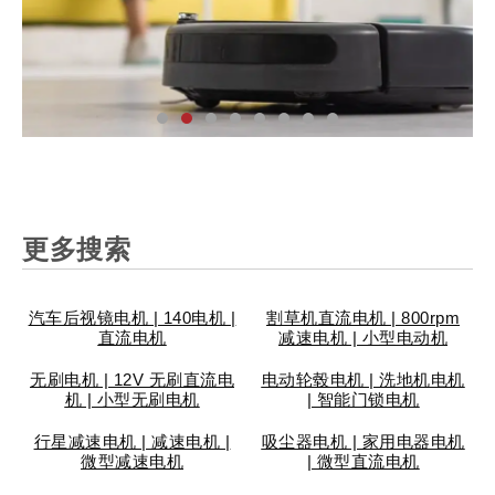
汽
家
工
个
安
智
医
仪
汽
家
工
个
安
智
医
仪
汽
家
工
个
安
智
医
仪
车
用
业
人
防
能
疗
表
车
用
业
人
防
能
疗
表
车
用
业
人
防
能
疗
表
更多搜索
配
电
设
护
锁
设
设
阀
配
电
设
护
锁
设
设
阀
配
电
设
护
锁
设
设
阀
件
器
备
理
具
备
备
门
件
器
备
理
具
备
备
门
件
器
备
理
具
备
备
门
汽车后视镜电机 | 140电机 |
割草机直流电机 | 800rpm
直流电机
减速电机 | 小型电动机
无刷电机 | 12V 无刷直流电
电动轮毂电机 | 洗地机电机
机 | 小型无刷电机
| 智能门锁电机
行星减速电机 | 减速电机 |
吸尘器电机 | 家用电器电机
微型减速电机
| 微型直流电机