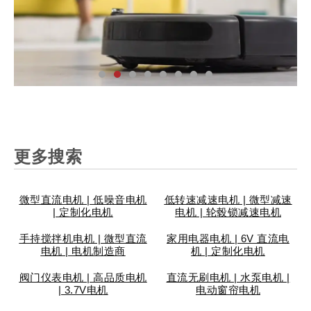
更多搜索
汽
家
工
个
安
智
医
仪
汽
家
工
个
安
智
医
仪
汽
家
工
个
安
智
医
仪
车
用
业
人
防
能
疗
表
车
用
业
人
防
能
疗
表
车
用
业
人
防
能
疗
表
配
电
设
护
锁
设
设
阀
配
电
设
护
锁
设
设
阀
配
电
设
护
锁
设
设
阀
微型直流电机 | 低噪音电机
低转速减速电机 | 微型减速
件
器
备
理
具
备
备
门
件
器
备
理
具
备
备
门
件
器
备
理
具
备
备
门
| 定制化电机
电机 | 轮毂锁减速电机
手持搅拌机电机 | 微型直流
家用电器电机 | 6V 直流电
电机 | 电机制造商
机 | 定制化电机
阀门仪表电机 | 高品质电机
直流无刷电机 | 水泵电机 |
| 3.7V电机
电动窗帘电机