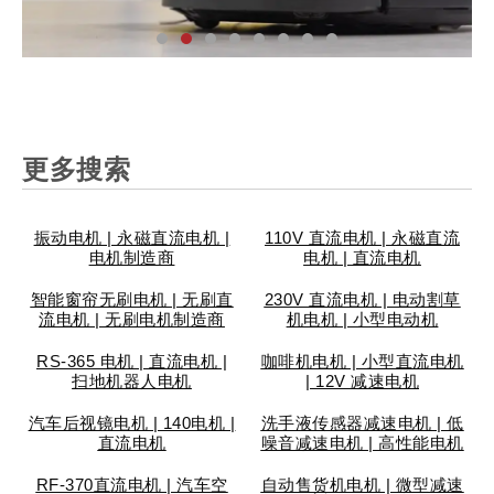
汽
家
工
个
安
智
医
仪
汽
家
工
个
安
智
医
仪
汽
家
工
个
安
智
医
仪
车
用
业
人
防
能
疗
表
车
用
业
人
防
能
疗
表
车
用
业
人
防
能
疗
表
更多搜索
配
电
设
护
锁
设
设
阀
配
电
设
护
锁
设
设
阀
配
电
设
护
锁
设
设
阀
件
器
备
理
具
备
备
门
件
器
备
理
具
备
备
门
件
器
备
理
具
备
备
门
振动电机 | 永磁直流电机 |
110V 直流电机 | 永磁直流
电机制造商
电机 | 直流电机
智能窗帘无刷电机 | 无刷直
230V 直流电机 | 电动割草
流电机 | 无刷电机制造商
机电机 | 小型电动机
RS-365 电机 | 直流电机 |
咖啡机电机 | 小型直流电机
扫地机器人电机
| 12V 减速电机
汽车后视镜电机 | 140电机 |
洗手液传感器减速电机 | 低
直流电机
噪音减速电机 | 高性能电机
RF-370直流电机 | 汽车空
自动售货机电机 | 微型减速