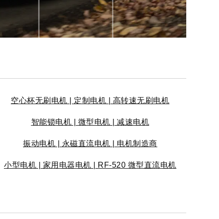
空心杯无刷电机 | 定制电机 | 高转速无刷电机
智能锁电机 | 微型电机 | 减速电机
振动电机 | 永磁直流电机 | 电机制造商
小型电机 | 家用电器电机 | RF-520 微型直流电机