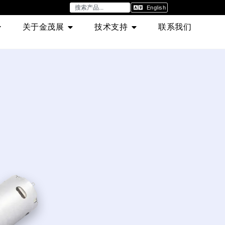
English
关于金茂展
技术支持
联系我们