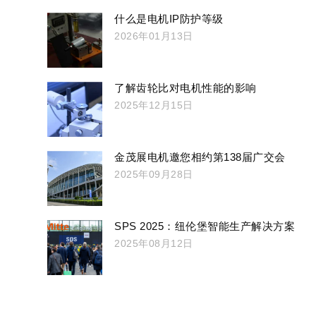
什么是电机IP防护等级
2026年01月13日
了解齿轮比对电机性能的影响
2025年12月15日
金茂展电机邀您相约第138届广交会
2025年09月28日
SPS 2025：纽伦堡智能生产解决方案
2025年08月12日