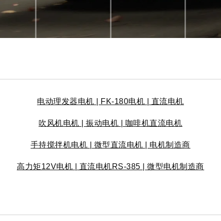
电动理发器电机 | FK-180电机 | 直流电机
吹风机电机 | 振动电机 | 咖啡机直流电机
手持搅拌机电机 | 微型直流电机 | 电机制造商
高力矩12V电机 | 直流电机RS-385 | 微型电机制造商