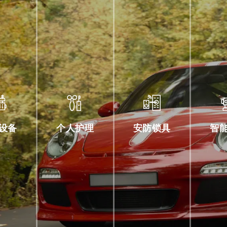
设备
个人护理
安防锁具
智