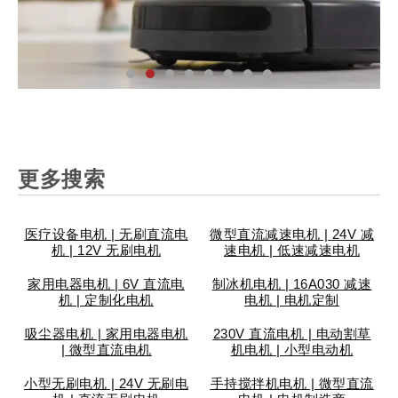
汽
家
工
个
安
智
医
仪
汽
家
工
个
安
智
医
仪
汽
家
工
个
安
智
医
仪
更多搜索
车
用
业
人
防
能
疗
表
车
用
业
人
防
能
疗
表
车
用
业
人
防
能
疗
表
配
电
设
护
锁
设
设
阀
配
电
设
护
锁
设
设
阀
配
电
设
护
锁
设
设
阀
件
器
备
理
具
备
备
门
件
器
备
理
具
备
备
门
件
器
备
理
具
备
备
门
医疗设备电机 | 无刷直流电
微型直流减速电机 | 24V 减
机 | 12V 无刷电机
速电机 | 低速减速电机
家用电器电机 | 6V 直流电
制冰机电机 | 16A030 减速
机 | 定制化电机
电机 | 电机定制
吸尘器电机 | 家用电器电机
230V 直流电机 | 电动割草
| 微型直流电机
机电机 | 小型电动机
小型无刷电机 | 24V 无刷电
手持搅拌机电机 | 微型直流