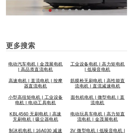
汽
家
工
个
安
智
医
仪
汽
家
工
个
安
智
医
仪
汽
家
工
个
安
智
医
仪
更多搜索
车
用
业
人
防
能
疗
表
车
用
业
人
防
能
疗
表
车
用
业
人
防
能
疗
表
配
电
设
护
锁
设
设
阀
配
电
设
护
锁
设
设
阀
配
电
设
护
锁
设
设
阀
件
器
备
理
具
备
备
门
件
器
备
理
具
备
备
门
件
器
备
理
具
备
备
门
电动汽车电机 | 金茂展电机
工业设备电机 | 高力矩电机
| 高品质直流电机
| 低噪音电机
高速电机 | 直流电机 | 按摩
筋膜枪无刷电机 | 高性能直
器直流电机
流电机 | 直流减速电机
小型高扭矩电机 | 工业设备
面包机电机 | 微型电机 | 直
电机 | 电动工具电机
流电机
KBL4560 无刷电机 | 高速
电动玩具车电机 | 高力矩直
无刷电机 | 吸尘器电机
流电机 | 金茂展电机
制冰机电机 | 16A030 减速
3V 微型电机 | 低噪音电机 |