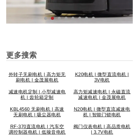
汽
家
工
个
安
智
医
仪
汽
家
工
个
安
智
医
仪
汽
家
工
个
安
智
医
仪
车
用
业
人
防
能
疗
表
车
用
业
人
防
能
疗
表
车
用
业
人
防
能
疗
表
更多搜索
配
电
设
护
锁
设
设
阀
配
电
设
护
锁
设
设
阀
配
电
设
护
锁
设
设
阀
件
器
备
理
具
备
备
门
件
器
备
理
具
备
备
门
件
器
备
理
具
备
备
门
外转子无刷电机 | 高力矩无
K20电机 | 微型直流电机 |
刷电机 | 金茂展电机
3V电机
减速电机定制 | 小型减速电
高力矩减速电机 | 永磁直流
机 | 齿轮箱定制
减速电机 | 金茂展电机
KBL4560 无刷电机 | 高速
N20电机 | 微型直流减速电
无刷电机 | 吸尘器电机
机 | 智能门锁电机
RF-370直流电机 | 汽车空
阀门仪表电机 | 高品质电机
调控制器电机 | 低噪音电机
| 3.7V电机