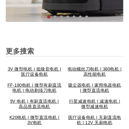
更多搜索
汽
家
工
个
安
智
医
仪
汽
家
工
个
安
智
医
仪
汽
家
工
个
安
智
医
仪
3V 微型电机 | 低噪音电机 |
电动螺丝刀电机 | 380电机 |
车
用
业
人
防
能
疗
表
车
用
业
人
防
能
疗
表
车
用
业
人
防
能
疗
表
医疗设备电机
高性能电机
配
电
设
护
锁
设
设
阀
配
电
设
护
锁
设
设
阀
配
电
设
护
锁
设
设
阀
件
器
备
理
具
备
备
门
件
器
备
理
具
备
备
门
件
器
备
理
具
备
备
门
FF-180电机 | 微型有刷直流
吸尘器电机 | 家用电器电机
电机 | 电动剃须刀电机
| 微型直流电机
9V 电机 | 有刷直流电机 |
行星减速电机 | 减速电机 |
高品质直流电机
微型减速电机
K20电机 | 微型直流电机 |
医疗设备电机 | 无刷直流电
3V电机
机 | 12V 无刷电机