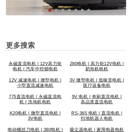
更多搜索
汽
家
工
个
安
智
医
仪
汽
家
工
个
安
智
医
仪
汽
家
工
个
安
智
医
仪
永磁直流电机 | 12V高力矩
280电机 | 高力矩12V电机 |
车
用
业
人
防
能
疗
表
车
用
业
人
防
能
疗
表
车
用
业
人
防
能
疗
表
电机 | 汽车中控锁电机
奶泡机电机
配
电
设
护
锁
设
设
阀
配
电
设
护
锁
设
设
阀
配
电
设
护
锁
设
设
阀
件
器
备
理
具
备
备
门
件
器
备
理
具
备
备
门
件
器
备
理
具
备
备
门
12V 减速电机 | 微型电机 |
3V 微型电机 | 低噪音电机 |
小型直流减速电机
医疗设备电机
775直流电机 | 永磁直流电
9V 电机 | 有刷直流电机 |
机 | 洗地机电机
高品质直流电机
K20电机 | 微型直流电机 |
RS-365 电机 | 直流电机 |
3V电机
扫地机器人电机
电动螺丝刀电机 | 380电机 |
吸尘器电机 | 家用电器电机