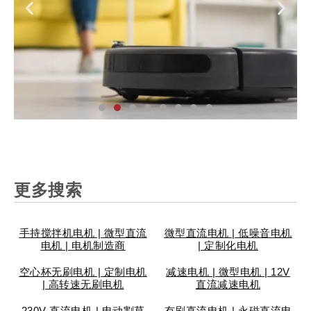
汽
家
工
个
安
智
医
仪
汽
家
工
个
安
智
医
仪
汽
家
工
个
安
智
医
仪
车
用
业
人
防
能
疗
表
车
用
业
人
防
能
疗
表
车
用
业
人
防
能
疗
表
更多搜索
配
电
设
护
锁
设
设
阀
配
电
设
护
锁
设
设
阀
配
电
设
护
锁
设
设
阀
件
器
备
理
具
备
备
门
件
器
备
理
具
备
备
门
件
器
备
理
具
备
备
门
手持搅拌机电机 | 微型直流
微型直流电机 | 低噪音电机
电机 | 电机制造商
| 定制化电机
空心杯无刷电机 | 定制电机
减速电机 | 微型电机 | 12V
| 高转速无刷电机
直流减速电机
230V 直流电机 | 电动割草
有刷直流电机 | 永磁直流电