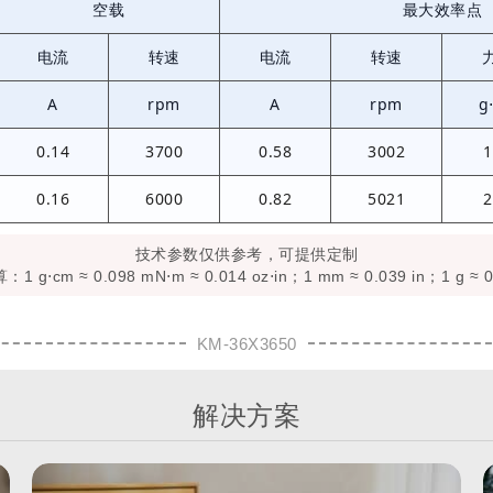
空载
最大效率点
电流
转速
电流
转速
A
rpm
A
rpm
g
0.14
3700
0.58
3002
1
0.16
6000
0.82
5021
2
技术参数仅供参考，可提供定制
 g⋅cm ≈ 0.098 mN⋅m ≈ 0.014 oz⋅in；1 mm ≈ 0.039 in；1 g ≈ 0
KM-36X3650
解决方案