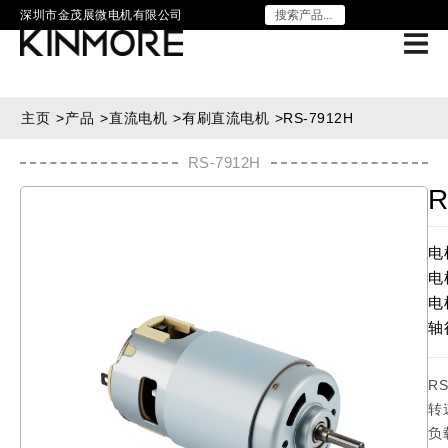
深圳市金茂展微电机有限公司
主页
>
产品
>
直流电机
>
有刷直流电机
>
RS-7912H
RS-7912H
R
电
电
电
轴
R
转
负