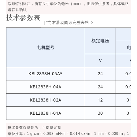
除非特别标注，所有尺寸单位为毫米（mm），图纸仅供参考，具体规格
请联系确认
技术参数表
| *向右滑动阅读完整表格⇒
额定电压
电机型号
电流
V
A
KBL2838H-05A*
24
0.06
KBL2838H-04A
24
0.08
KBL2838H-02A
12
0.11
KBL2838H-01A
30
0.31
技术参数仅供参考，可提供定制
单位换算：1 g⋅cm ≈ 0.098 mN⋅m ≈ 0.014 oz⋅in；1 mm ≈ 0.039 in；1