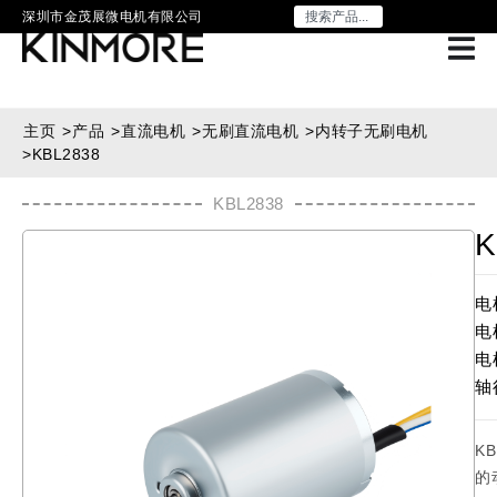
深圳市金茂展微电机有限公司
主页
>
产品
>
直流电机
>
无刷直流电机
>
内转子无刷电机
>
KBL2838
KBL2838
K
电
电
电
轴
K
的