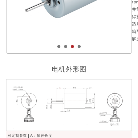
r
并
得
适
箱
解
电机外形图
可定制参数 | A：轴伸长度