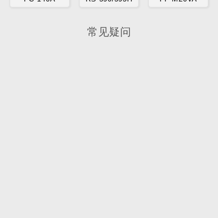
常见疑问
公司产品都通过了哪些认证？
常规产品都通过RoHS，REACH认证；EMC,
CE，UL等标准可按客户需求做相关认证；
你们有子公司或代理商吗？
目前我们没有设立任何子公司或代理商，但我们对
未来的合作持开放态度。我们始终寻求与全球各地
的公司和个人建立合作关系，愿意成为我们当地的
代理商，使我们能够更紧密、更高效地为客户提供
服务。