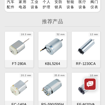
汽车
家用
工业
个人
安防
智能
医疗
阀门
配件
电器
设备
护理
锁具
设备
设备
仪表
推荐产品
18.3 mm
52 mm
12 mm
FT-280A
KBL5264
RF-1230CA
20.2 mm
35.8 mm
10 mm
FC-140A
RS-590/595H
FF-M20VA