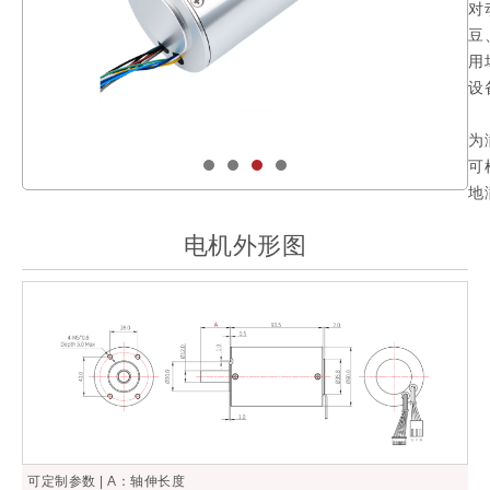
对
豆
用
设
为
可
地
电机外形图
可定制参数 | A：轴伸长度