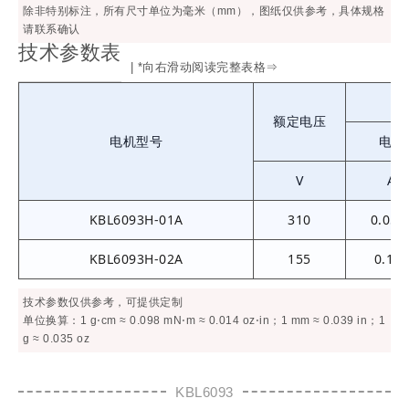
除非特别标注，所有尺寸单位为毫米（mm），图纸仅供参考，具体规格
请联系确认
技术参数表
| *向右滑动阅读完整表格⇒
额定电压
电机型号
电流
V
A
KBL6093H-01A
310
0.056
KBL6093H-02A
155
0.11
技术参数仅供参考，可提供定制
单位换算：1 g⋅cm ≈ 0.098 mN⋅m ≈ 0.014 oz⋅in；1 mm ≈ 0.039 in；1
g ≈ 0.035 oz
KBL6093