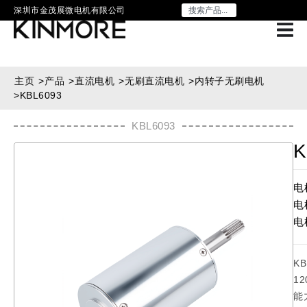
深圳市金茂展微电机有限公司
主页
>
产品
>
直流电机
>
无刷直流电机
>
内转子无刷电机
>
KBL6093
KBL6093
K
电
电
电
K
1
能