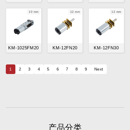
10 mm
12 mm
12 mm
KM-1025FM20
KM-12FN20
KM-12FN30
1
2
3
4
5
6
7
8
9
Next
产品分类