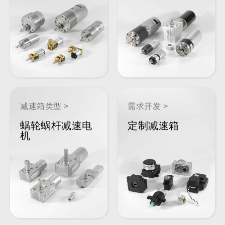
减速箱类型 >
需求开发 >
蜗轮蜗杆减速电
定制减速箱
机