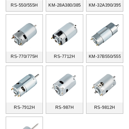
RS-550/555H
KM-28A380/385
KM-32A390/395
RS-770/775H
RS-7712H
KM-37B550/555
RS-7912H
RS-987H
RS-9812H