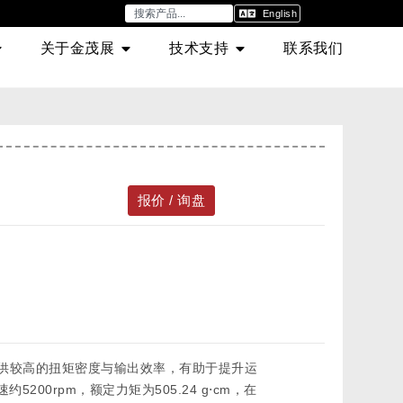
English
关于金茂展
技术支持
联系我们
报价 / 询盘
寸下提供较高的扭矩密度与输出效率，有助于提升运
200rpm，额定力矩为505.24 g⋅cm，在