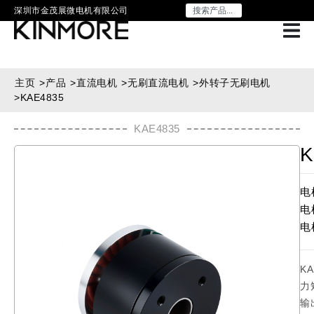
深圳市金茂展微电机有限公司
主页
>
产品
>
直流电机
>
无刷直流电机
>
外转子无刷电机
>
KAE4835
KAE4835
K
电
电
电
K
力
输