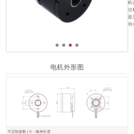
机
过
提
动
电机外形图
可定制参数 | A：轴伸长度