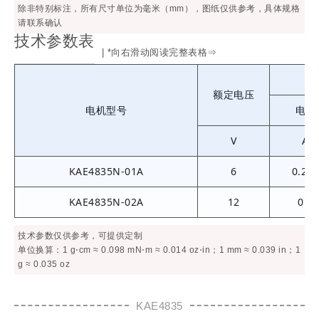
除非特别标注，所有尺寸单位为毫米（mm），图纸仅供参考，具体规格
请联系确认
技术参数表
| *向右滑动阅读完整表格⇒
额定电压
电机型号
电流
V
A
KAE4835N-01A
6
0.22
KAE4835N-02A
12
0.3
技术参数仅供参考，可提供定制
单位换算：1 g⋅cm ≈ 0.098 mN⋅m ≈ 0.014 oz⋅in；1 mm ≈ 0.039 in；1
g ≈ 0.035 oz
KAE4835