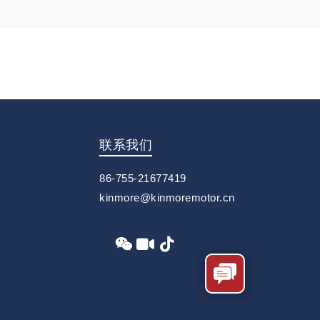
联系我们
86-755-21677419
kinmore@kinmoremotor.cn