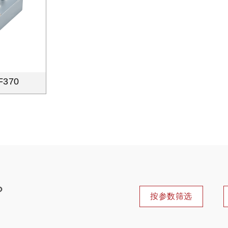
F370
？
按参数筛选