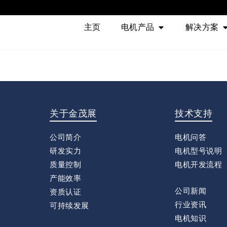
主页
电机产品
解决方案
关于金茂展
技术支持
公司简介
电机问答
研发实力
电机型号说明
质量控制
电机开发流程
产能效率
公司新闻
资质认证
行业资讯
可持续发展
电机知识